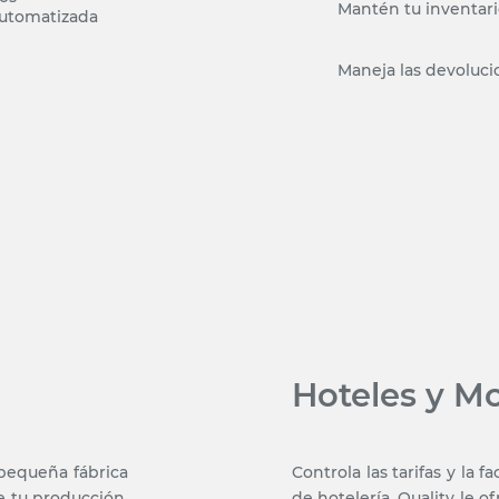
Mantén tu inventari
automatizada
Maneja las devoluci
Hoteles y Mo
 pequeña fábrica
Controla las tarifas y la 
de tu producción.
de hotelería. Quality le o