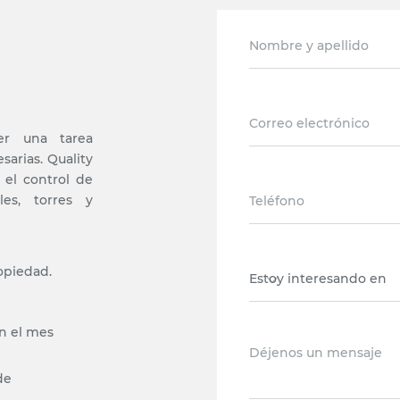
er una tarea
sarias. Quality
r el control de
les, torres y
ropiedad.
en el mes
de