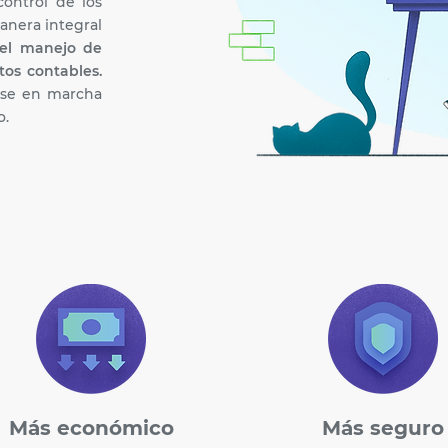
control de los
anera integral
el manejo de
tos contables.
erse en marcha
o.
Más económico
Más seguro