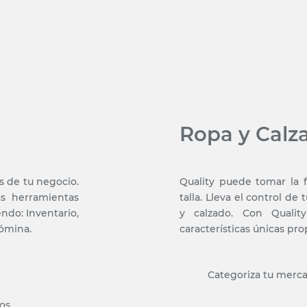
Ropa y Calz
as de tu negocio.
Quality puede tomar la f
as herramientas
talla. Lleva el control d
endo: Inventario,
y calzado. Con Qualit
nómina.
características únicas pro
Categoriza tu merca
os